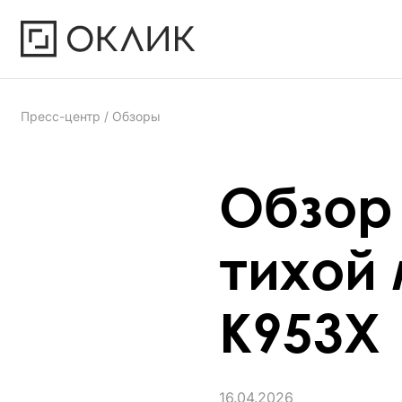
Пресс-центр
/ Обзоры
Обзор
тихой
K953X
16.04.2026