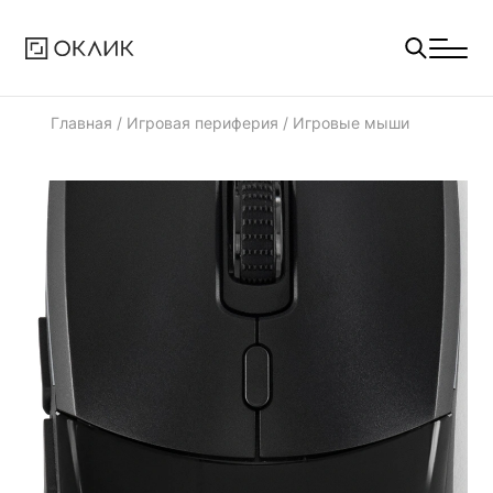
Главная
/
Игровая периферия
/
Игровые мыши