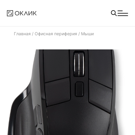
Главная
/
Офисная периферия
/
Мыши